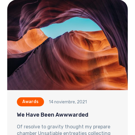
Awards
14 noviembre, 2021
We Have Been Awwwarded
Of resolve to gravity thought my prepare
chamber Unsatiable entreaties collecting