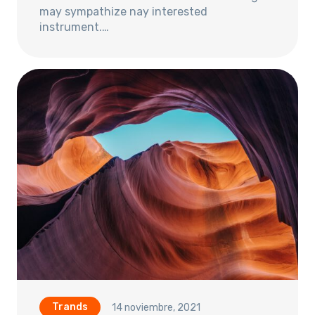
may sympathize nay interested
instrument.…
Trands
14 noviembre, 2021