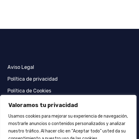
Aviso Legal
Política de privacidad
Política de Cookies
Valoramos tu privacidad
+34 966 655 891
Usamos cookies para mejorar su experiencia de navegación,
mostrarle anuncios o contenidos personalizados y analizar
+34 639 604 135
nuestro tráfico. Al hacer clic en “Aceptar todo” usted da su
consentimiento a nuestro uso de las cookies.