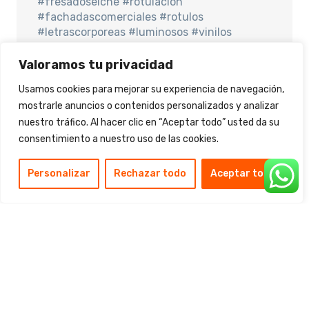
#fresadoselche #rotulacion
#fachadascomerciales #rotulos
#letrascorporeas #luminosos #vinilos
#lonasparafachadas #lonaspublicitarias
#rotuloselche #letrasrecortadas #letreros
Valoramos tu privacidad
#lonaselche #fotomurales #imagenvisual
Usamos cookies para mejorar su experiencia de navegación,
#publicidadexterior #publicidadinterior
mostrarle anuncios o contenidos personalizados y analizar
#rotuloselche #cortelaserelche
nuestro tráfico. Al hacer clic en “Aceptar todo” usted da su
#metacrilatoselche #pvc #dibond #forex
#cristal
consentimiento a nuestro uso de las cookies.
Personalizar
Rechazar todo
Aceptar todo